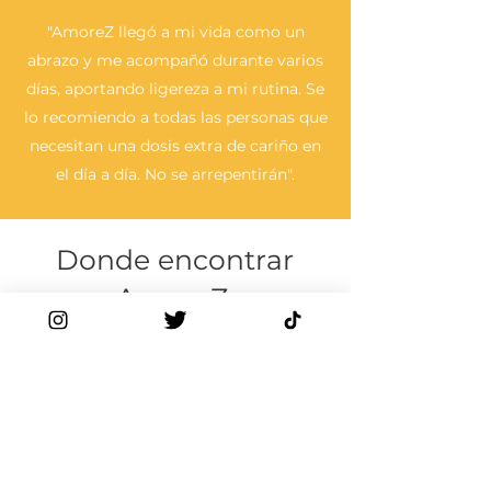
"AmoreZ llegó a mi vida como un
abrazo y me acompañó durante varios
días, aportando ligereza a mi rutina. Se
lo recomiendo a todas las personas que
necesitan una dosis extra de cariño en
el día a día. No se arrepentirán".
Donde encontrar
AmoreZ:
AmoreZ físico
Livro
em
português.